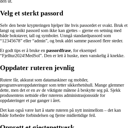
den ut.
Velg et sterkt passord
Selv den beste krypteringen hjelper lite hvis passordet er svakt. Bruk et
langt og unikt passord som ikke kan gjettes – gjerne en setning med
både bokstaver, tall og symboler. Unngå standardpassord som
“12345678” eller “admin”, og bruk aldri samme passord flere steder.
Et godt tips er å bruke en
passordfrase
, for eksempel
“Fjelltur2024!MedSol”. Den er lett å huske, men vanskelig å knekke.
Oppdater ruteren jevnlig
Rutere får, akkurat som datamaskiner og mobiler,
programvareoppdateringer som tetter sikkerhetshull. Mange glemmer
dette, men det er en av de viktigste måtene å beskytte seg på. Sjekk
produsentens nettside eller ruterens administrasjonsside for
oppdateringer et par ganger i året.
Det kan også være lurt å starte ruteren på nytt innimellom – det kan
både forbedre forbindelsen og fjerne midlertidige feil.
Opprett et gjestenettverk