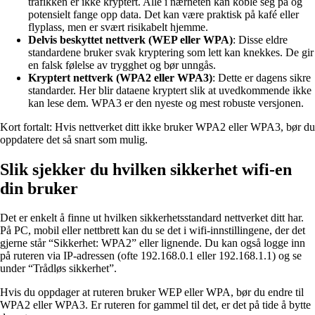
trafikken er ikke kryptert. Alle i nærheten kan koble seg på og
potensielt fange opp data. Det kan være praktisk på kafé eller
flyplass, men er svært risikabelt hjemme.
Delvis beskyttet nettverk (WEP eller WPA)
: Disse eldre
standardene bruker svak kryptering som lett kan knekkes. De gir
en falsk følelse av trygghet og bør unngås.
Kryptert nettverk (WPA2 eller WPA3)
: Dette er dagens sikre
standarder. Her blir dataene kryptert slik at uvedkommende ikke
kan lese dem. WPA3 er den nyeste og mest robuste versjonen.
Kort fortalt: Hvis nettverket ditt ikke bruker WPA2 eller WPA3, bør du
oppdatere det så snart som mulig.
Slik sjekker du hvilken sikkerhet wifi-en
din bruker
Det er enkelt å finne ut hvilken sikkerhetsstandard nettverket ditt har.
På PC, mobil eller nettbrett kan du se det i wifi-innstillingene, der det
gjerne står “Sikkerhet: WPA2” eller lignende. Du kan også logge inn
på ruteren via IP-adressen (ofte 192.168.0.1 eller 192.168.1.1) og se
under “Trådløs sikkerhet”.
Hvis du oppdager at ruteren bruker WEP eller WPA, bør du endre til
WPA2 eller WPA3. Er ruteren for gammel til det, er det på tide å bytte