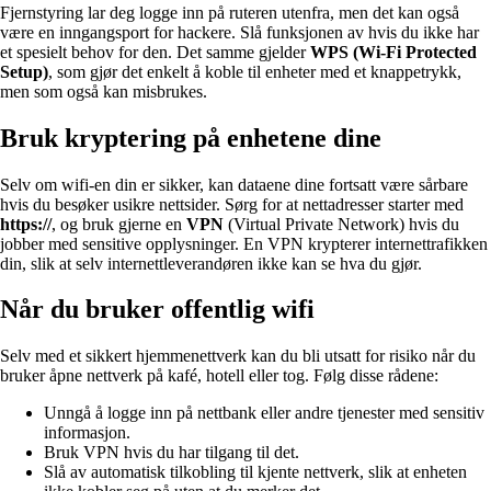
Fjernstyring lar deg logge inn på ruteren utenfra, men det kan også
være en inngangsport for hackere. Slå funksjonen av hvis du ikke har
et spesielt behov for den. Det samme gjelder
WPS (Wi-Fi Protected
Setup)
, som gjør det enkelt å koble til enheter med et knappetrykk,
men som også kan misbrukes.
Bruk kryptering på enhetene dine
Selv om wifi-en din er sikker, kan dataene dine fortsatt være sårbare
hvis du besøker usikre nettsider. Sørg for at nettadresser starter med
https://
, og bruk gjerne en
VPN
(Virtual Private Network) hvis du
jobber med sensitive opplysninger. En VPN krypterer internettrafikken
din, slik at selv internettleverandøren ikke kan se hva du gjør.
Når du bruker offentlig wifi
Selv med et sikkert hjemmenettverk kan du bli utsatt for risiko når du
bruker åpne nettverk på kafé, hotell eller tog. Følg disse rådene:
Unngå å logge inn på nettbank eller andre tjenester med sensitiv
informasjon.
Bruk VPN hvis du har tilgang til det.
Slå av automatisk tilkobling til kjente nettverk, slik at enheten