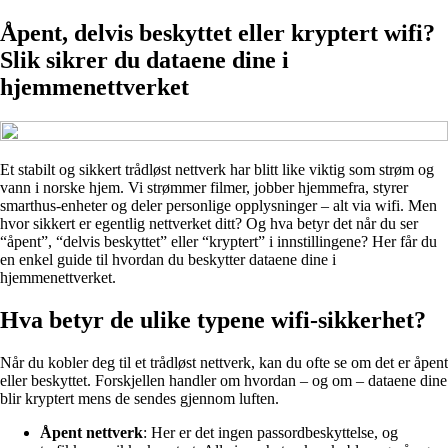
Åpent, delvis beskyttet eller kryptert wifi?
Slik sikrer du dataene dine i
hjemmenettverket
Et stabilt og sikkert trådløst nettverk har blitt like viktig som strøm og
vann i norske hjem. Vi strømmer filmer, jobber hjemmefra, styrer
smarthus-enheter og deler personlige opplysninger – alt via wifi. Men
hvor sikkert er egentlig nettverket ditt? Og hva betyr det når du ser
“åpent”, “delvis beskyttet” eller “kryptert” i innstillingene? Her får du
en enkel guide til hvordan du beskytter dataene dine i
hjemmenettverket.
Hva betyr de ulike typene wifi-sikkerhet?
Når du kobler deg til et trådløst nettverk, kan du ofte se om det er åpent
eller beskyttet. Forskjellen handler om hvordan – og om – dataene dine
blir kryptert mens de sendes gjennom luften.
Åpent nettverk
: Her er det ingen passordbeskyttelse, og