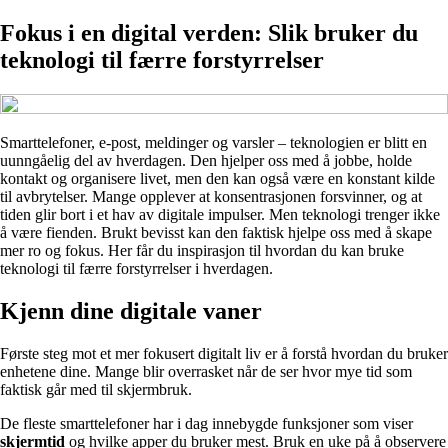
Fokus i en digital verden: Slik bruker du
teknologi til færre forstyrrelser
Smarttelefoner, e‑post, meldinger og varsler – teknologien er blitt en
uunngåelig del av hverdagen. Den hjelper oss med å jobbe, holde
kontakt og organisere livet, men den kan også være en konstant kilde
til avbrytelser. Mange opplever at konsentrasjonen forsvinner, og at
tiden glir bort i et hav av digitale impulser. Men teknologi trenger ikke
å være fienden. Brukt bevisst kan den faktisk hjelpe oss med å skape
mer ro og fokus. Her får du inspirasjon til hvordan du kan bruke
teknologi til færre forstyrrelser i hverdagen.
Kjenn dine digitale vaner
Første steg mot et mer fokusert digitalt liv er å forstå hvordan du bruker
enhetene dine. Mange blir overrasket når de ser hvor mye tid som
faktisk går med til skjermbruk.
De fleste smarttelefoner har i dag innebygde funksjoner som viser
skjermtid
og hvilke apper du bruker mest. Bruk en uke på å observere