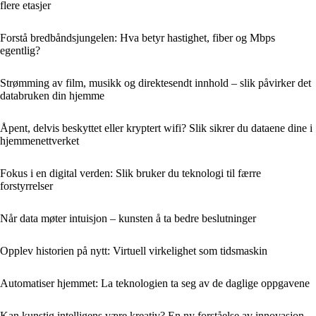
flere etasjer
Forstå bredbåndsjungelen: Hva betyr hastighet, fiber og Mbps
egentlig?
Strømming av film, musikk og direktesendt innhold – slik påvirker det
databruken din hjemme
Åpent, delvis beskyttet eller kryptert wifi? Slik sikrer du dataene dine i
hjemmenettverket
Fokus i en digital verden: Slik bruker du teknologi til færre
forstyrrelser
Når data møter intuisjon – kunsten å ta bedre beslutninger
Opplev historien på nytt: Virtuell virkelighet som tidsmaskin
Automatiser hjemmet: La teknologien ta seg av de daglige oppgavene
Kan kunstig intelligens være kreativ? En ny forståelse av innovasjon