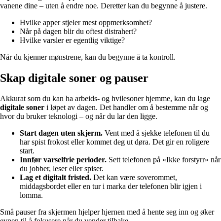
vanene dine – uten å endre noe. Deretter kan du begynne å justere.
Hvilke apper stjeler mest oppmerksomhet?
Når på dagen blir du oftest distrahert?
Hvilke varsler er egentlig viktige?
Når du kjenner mønstrene, kan du begynne å ta kontroll.
Skap digitale soner og pauser
Akkurat som du kan ha arbeids- og hvilesoner hjemme, kan du lage
digitale soner
i løpet av dagen. Det handler om å bestemme når og
hvor du bruker teknologi – og når du lar den ligge.
Start dagen uten skjerm.
Vent med å sjekke telefonen til du
har spist frokost eller kommet deg ut døra. Det gir en roligere
start.
Innfør varselfrie perioder.
Sett telefonen på «Ikke forstyrr» når
du jobber, leser eller spiser.
Lag et digitalt fristed.
Det kan være soverommet,
middagsbordet eller en tur i marka der telefonen blir igjen i
lomma.
Små pauser fra skjermen hjelper hjernen med å hente seg inn og øker
evnen til å fokusere når du vender tilbake.