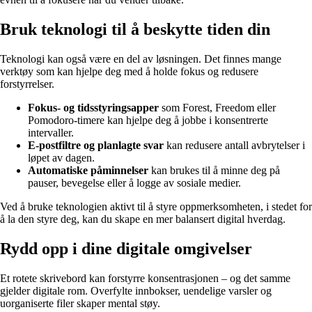
Bruk teknologi til å beskytte tiden din
Teknologi kan også være en del av løsningen. Det finnes mange
verktøy som kan hjelpe deg med å holde fokus og redusere
forstyrrelser.
Fokus‑ og tidsstyringsapper
som Forest, Freedom eller
Pomodoro‑timere kan hjelpe deg å jobbe i konsentrerte
intervaller.
E‑postfiltre og planlagte svar
kan redusere antall avbrytelser i
løpet av dagen.
Automatiske påminnelser
kan brukes til å minne deg på
pauser, bevegelse eller å logge av sosiale medier.
Ved å bruke teknologien aktivt til å styre oppmerksomheten, i stedet for
å la den styre deg, kan du skape en mer balansert digital hverdag.
Rydd opp i dine digitale omgivelser
Et rotete skrivebord kan forstyrre konsentrasjonen – og det samme
gjelder digitale rom. Overfylte innbokser, uendelige varsler og
uorganiserte filer skaper mental støy.