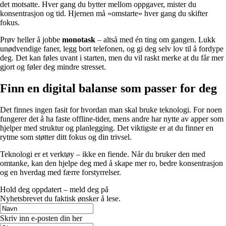
det motsatte. Hver gang du bytter mellom oppgaver, mister du
konsentrasjon og tid. Hjernen må «omstarte» hver gang du skifter
fokus.
Prøv heller å jobbe
monotask
– altså med én ting om gangen. Lukk
unødvendige faner, legg bort telefonen, og gi deg selv lov til å fordype
deg. Det kan føles uvant i starten, men du vil raskt merke at du får mer
gjort og føler deg mindre stresset.
Finn en digital balanse som passer for deg
Det finnes ingen fasit for hvordan man skal bruke teknologi. For noen
fungerer det å ha faste offline‑tider, mens andre har nytte av apper som
hjelper med struktur og planlegging. Det viktigste er at du finner en
rytme som støtter ditt fokus og din trivsel.
Teknologi er et verktøy – ikke en fiende. Når du bruker den med
omtanke, kan den hjelpe deg med å skape mer ro, bedre konsentrasjon
og en hverdag med færre forstyrrelser.
Hold deg oppdatert – meld deg på
Nyhetsbrevet du faktisk ønsker å lese.
Skriv inn e-posten din her