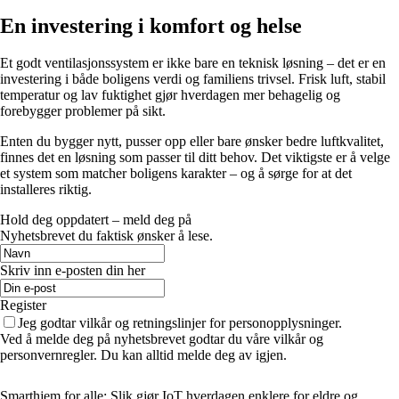
En investering i komfort og helse
Et godt ventilasjonssystem er ikke bare en teknisk løsning – det er en
investering i både boligens verdi og familiens trivsel. Frisk luft, stabil
temperatur og lav fuktighet gjør hverdagen mer behagelig og
forebygger problemer på sikt.
Enten du bygger nytt, pusser opp eller bare ønsker bedre luftkvalitet,
finnes det en løsning som passer til ditt behov. Det viktigste er å velge
et system som matcher boligens karakter – og å sørge for at det
installeres riktig.
Hold deg oppdatert – meld deg på
Nyhetsbrevet du faktisk ønsker å lese.
Skriv inn e-posten din her
Register
Jeg godtar vilkår og retningslinjer for personopplysninger.
Ved å melde deg på nyhetsbrevet godtar du våre vilkår og
personvernregler. Du kan alltid melde deg av igjen.
Smarthjem for alle: Slik gjør IoT hverdagen enklere for eldre og