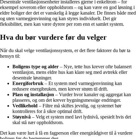
Desentrale ventilasjonsenheter installeres gjerne i enkeltrom – for
eksempel soverom eller oppholdsrom – og kan være en god løsning i
eldre boliger der det er vanskelig å legge kanaler. De finnes både med
og uten varmegjenvinning og kan styres individuelt. Det gir
fleksibilitet, men kan være dyrere per rom enn et samlet system.
Hva du bør vurdere før du velger
Når du skal velge ventilasjonssystem, er det flere faktorer du bør ta
hensyn til:
Boligens type og alder
– Nye, tette hus krever ofte balansert
ventilasjon, mens eldre hus kan klare seg med avtrekk eller
desentrale løsninger.
Energiforbruk
– Et system med varmegjenvinning kan
redusere energibruken, men krever strøm til drift.
Plass og installasjon
– Vurder hvor kanaler og aggregat kan
plasseres, og om det krever bygningsmessige endringer.
Vedlikehold
– Filtre må skiftes jevnlig, og systemet bør
kontrolleres for å sikre optimal drift.
Støynivå
– Velg et system med lavt lydnivå, spesielt hvis det
skal stå nær oppholdsrom.
Det kan være lurt å få en fagperson eller energirådgiver til å vurdere
boligen før du bestemmer deg.