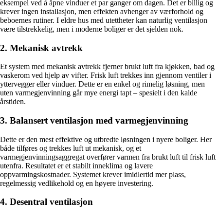
eksempel ved å åpne vinduer et par ganger om dagen. Det er billig og
krever ingen installasjon, men effekten avhenger av værforhold og
beboernes rutiner. I eldre hus med utettheter kan naturlig ventilasjon
være tilstrekkelig, men i moderne boliger er det sjelden nok.
2. Mekanisk avtrekk
Et system med mekanisk avtrekk fjerner brukt luft fra kjøkken, bad og
vaskerom ved hjelp av vifter. Frisk luft trekkes inn gjennom ventiler i
yttervegger eller vinduer. Dette er en enkel og rimelig løsning, men
uten varmegjenvinning går mye energi tapt – spesielt i den kalde
årstiden.
3. Balansert ventilasjon med varmegjenvinning
Dette er den mest effektive og utbredte løsningen i nyere boliger. Her
både tilføres og trekkes luft ut mekanisk, og et
varmegjenvinningsaggregat overfører varmen fra brukt luft til frisk luft
utenfra. Resultatet er et stabilt inneklima og lavere
oppvarmingskostnader. Systemet krever imidlertid mer plass,
regelmessig vedlikehold og en høyere investering.
4. Desentral ventilasjon