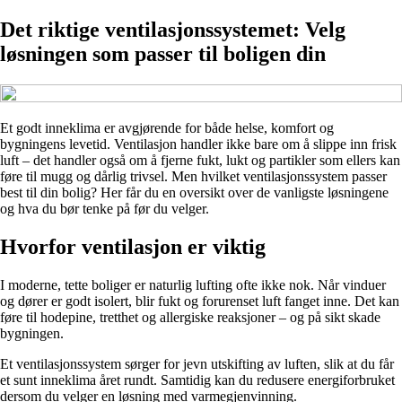
Det riktige ventilasjonssystemet: Velg
løsningen som passer til boligen din
Et godt inneklima er avgjørende for både helse, komfort og
bygningens levetid. Ventilasjon handler ikke bare om å slippe inn frisk
luft – det handler også om å fjerne fukt, lukt og partikler som ellers kan
føre til mugg og dårlig trivsel. Men hvilket ventilasjonssystem passer
best til din bolig? Her får du en oversikt over de vanligste løsningene
og hva du bør tenke på før du velger.
Hvorfor ventilasjon er viktig
I moderne, tette boliger er naturlig lufting ofte ikke nok. Når vinduer
og dører er godt isolert, blir fukt og forurenset luft fanget inne. Det kan
føre til hodepine, tretthet og allergiske reaksjoner – og på sikt skade
bygningen.
Et ventilasjonssystem sørger for jevn utskifting av luften, slik at du får
et sunt inneklima året rundt. Samtidig kan du redusere energiforbruket
dersom du velger en løsning med varmegjenvinning.