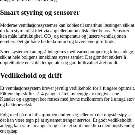
Smart styring og sensorer
Moderne ventilasjonssystemer kan kobles til smarthus-løsninger, slik at
du kan styre luftskiftet via app eller automatisk etter behov. Sensorer
kan måle luftfuktighet, CO₂ og temperatur og justere ventilasjonen
deretter. Det gir både bedre komfort og lavere energiforbruk.
Noen systemer kan også integreres med varmepumper og klimaanlegg,
slik at hele boligens inneklima styres samlet. Det gjør det enklere å
opprettholde en stabil temperatur og god luftkvalitet året rundt.
Vedlikehold og drift
Et ventilasjonssystem krever jevnlig vedlikehold for å fungere optimalt.
Filtrene bør skiftes 2–4 ganger i året, avhengig av omgivelsene.
Kanaler og aggregat bør renses med jevne mellomrom for å unngå støv
og bakterievekst.
Følg med på om luftstrømmen endrer seg, eller om det oppstår støy –
det kan være tegn på at systemet trenger service. Et godt vedlikeholdt
anlegg kan vare i mange år og sikre et sunt inneklima uten unødvendig
energitap.