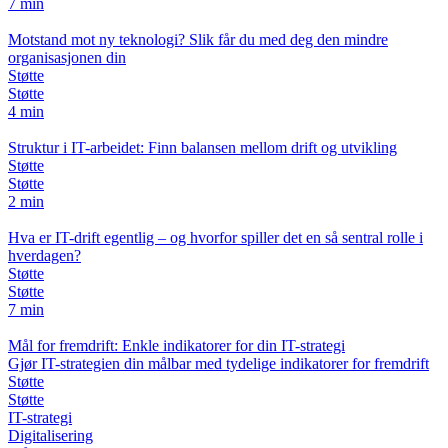
7 min
Motstand mot ny teknologi? Slik får du med deg den mindre
organisasjonen din
Støtte
Støtte
4 min
Struktur i IT-arbeidet: Finn balansen mellom drift og utvikling
Støtte
Støtte
2 min
Hva er IT-drift egentlig – og hvorfor spiller det en så sentral rolle i
hverdagen?
Støtte
Støtte
7 min
Mål for fremdrift: Enkle indikatorer for din IT-strategi
Gjør IT-strategien din målbar med tydelige indikatorer for fremdrift
Støtte
Støtte
IT-strategi
Digitalisering