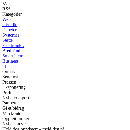
Mail
RSS
Kategorier
Web
Utvikling
Enheter
Systemer
Støtte
Elektronikk
Bredbånd
Smart hjem
Business
IT
Om oss
Send mail
Pressen
Eksponering
Profil
Nyheter e-post
Partnere
Gi et bidrag
Min konto
Opprett bruker
Nyhetsbrevet
Hold deg oppdatert – meld deg på