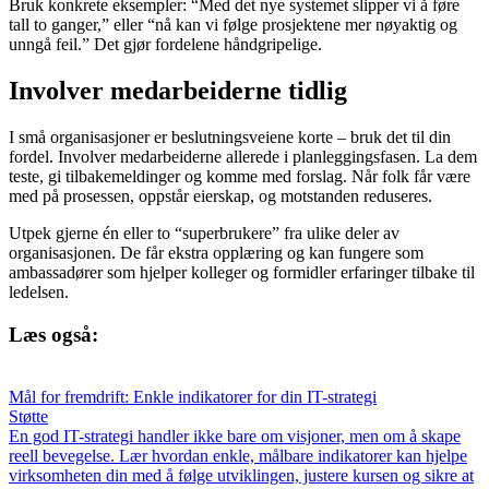
Bruk konkrete eksempler: “Med det nye systemet slipper vi å føre
tall to ganger,” eller “nå kan vi følge prosjektene mer nøyaktig og
unngå feil.” Det gjør fordelene håndgripelige.
Involver medarbeiderne tidlig
I små organisasjoner er beslutningsveiene korte – bruk det til din
fordel. Involver medarbeiderne allerede i planleggingsfasen. La dem
teste, gi tilbakemeldinger og komme med forslag. Når folk får være
med på prosessen, oppstår eierskap, og motstanden reduseres.
Utpek gjerne én eller to “superbrukere” fra ulike deler av
organisasjonen. De får ekstra opplæring og kan fungere som
ambassadører som hjelper kolleger og formidler erfaringer tilbake til
ledelsen.
Læs også:
Mål for fremdrift: Enkle indikatorer for din IT-strategi
Støtte
En god IT-strategi handler ikke bare om visjoner, men om å skape
reell bevegelse. Lær hvordan enkle, målbare indikatorer kan hjelpe
virksomheten din med å følge utviklingen, justere kursen og sikre at