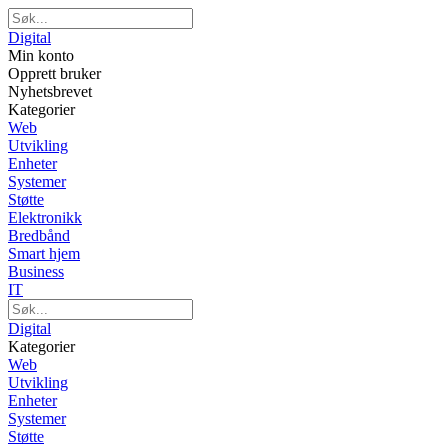
Digital
Min konto
Opprett bruker
Nyhetsbrevet
Kategorier
Web
Utvikling
Enheter
Systemer
Støtte
Elektronikk
Bredbånd
Smart hjem
Business
IT
Digital
Kategorier
Web
Utvikling
Enheter
Systemer
Støtte