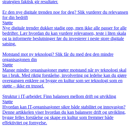
strategien faktisk gir resultater.
Er den nye digitale trenden noe for deg? Slik vurderer du relevansen
for din bedrift
Støtte
Nye digitale trender dukker stadig opp, men ikke alle passer for alle
bedrifter. Lær hvordan du kan vurdere relevansen, teste i liten skala
og ta informerte beslutninger før du investerer i neste store digitale
satsing.
Motstand mot ny teknologi? Slik får du med deg den mindre
organisasjonen din
Støtte
Mange mindre organisasjoner møter motstand når ny teknologi skal
tas i bruk. Med riktig forståelse, involvering og ledelse kan du gjøre
overgangen enklere og bygge en kultur som ser teknologi som en
støtte – ikke en trussel.
Struktur i IT-arbeidet: Finn balansen mellom drift og utvikling
Støtte
Hvordan kan IT-organisasjoner sikre både stabilitet og innovasjon?
Denne artikkelen viser hvordan du kan balansere drift og utvikling,
bygge felles forståelse og skape en kultur som fremmer både
effektivitet og fornyelse.