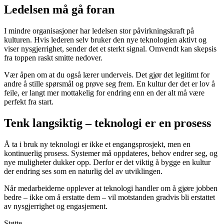
Ledelsen må gå foran
I mindre organisasjoner har ledelsen stor påvirkningskraft på
kulturen. Hvis lederen selv bruker den nye teknologien aktivt og
viser nysgjerrighet, sender det et sterkt signal. Omvendt kan skepsis
fra toppen raskt smitte nedover.
Vær åpen om at du også lærer underveis. Det gjør det legitimt for
andre å stille spørsmål og prøve seg frem. En kultur der det er lov å
feile, er langt mer mottakelig for endring enn en der alt må være
perfekt fra start.
Tenk langsiktig – teknologi er en prosess
Å ta i bruk ny teknologi er ikke et engangsprosjekt, men en
kontinuerlig prosess. Systemer må oppdateres, behov endrer seg, og
nye muligheter dukker opp. Derfor er det viktig å bygge en kultur
der endring ses som en naturlig del av utviklingen.
Når medarbeiderne opplever at teknologi handler om å gjøre jobben
bedre – ikke om å erstatte dem – vil motstanden gradvis bli erstattet
av nysgjerrighet og engasjement.
Støtte