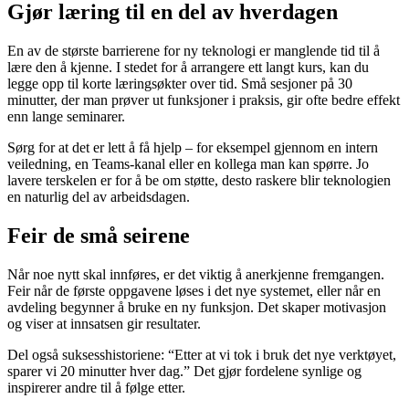
Gjør læring til en del av hverdagen
En av de største barrierene for ny teknologi er manglende tid til å
lære den å kjenne. I stedet for å arrangere ett langt kurs, kan du
legge opp til korte læringsøkter over tid. Små sesjoner på 30
minutter, der man prøver ut funksjoner i praksis, gir ofte bedre effekt
enn lange seminarer.
Sørg for at det er lett å få hjelp – for eksempel gjennom en intern
veiledning, en Teams-kanal eller en kollega man kan spørre. Jo
lavere terskelen er for å be om støtte, desto raskere blir teknologien
en naturlig del av arbeidsdagen.
Feir de små seirene
Når noe nytt skal innføres, er det viktig å anerkjenne fremgangen.
Feir når de første oppgavene løses i det nye systemet, eller når en
avdeling begynner å bruke en ny funksjon. Det skaper motivasjon
og viser at innsatsen gir resultater.
Del også suksesshistoriene: “Etter at vi tok i bruk det nye verktøyet,
sparer vi 20 minutter hver dag.” Det gjør fordelene synlige og
inspirerer andre til å følge etter.