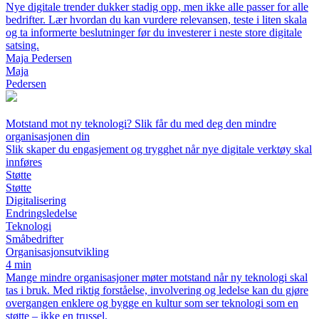
Nye digitale trender dukker stadig opp, men ikke alle passer for alle
bedrifter. Lær hvordan du kan vurdere relevansen, teste i liten skala
og ta informerte beslutninger før du investerer i neste store digitale
satsing.
Maja Pedersen
Maja
Pedersen
Motstand mot ny teknologi? Slik får du med deg den mindre
organisasjonen din
Slik skaper du engasjement og trygghet når nye digitale verktøy skal
innføres
Støtte
Støtte
Digitalisering
Endringsledelse
Teknologi
Småbedrifter
Organisasjonsutvikling
4 min
Mange mindre organisasjoner møter motstand når ny teknologi skal
tas i bruk. Med riktig forståelse, involvering og ledelse kan du gjøre
overgangen enklere og bygge en kultur som ser teknologi som en
støtte – ikke en trussel.