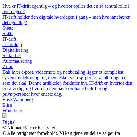
Hva er IT-drift egentlig – og hvorfor spiller det en så sentral rolle i
hverdagen?
IT-drift holder den digitale hverdagen i gang – men hva innebærer
det egentlig?
Støtte
Støtte
IT-drift
Teknologi
Digitalisering
Sikkerhet
Automatisering
7 min
Bak hver e-post, videomøte og nettbetaling ligger et komplekst
system av teknologi og mennesker som sørger for at alt fungerer
som det skal. Denne artikkelen forklarer hva IT-drift er, hvorfor den
er så viktig, og hvordan den påvirker både bedrifter og
privatpersoner hver eneste dag.
Elise Wannberg
Elise
Wannberg
Digital
© Alt materiale er beskyttet.
© Alle rettigheter forbeholdt. Vi kan tjene en del av salget fra