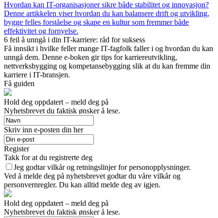
Hvordan kan IT-organisasjoner sikre både stabilitet og innovasjon?
Denne artikkelen viser hvordan du kan balansere drift og utvikling,
bygge felles forståelse og skape en kultur som fremmer både
effektivitet og fornyelse.
6 feil å unngå i din IT-karriere: råd for suksess
Få innsikt i hvilke feller mange IT-fagfolk faller i og hvordan du kan
unngå dem. Denne e-boken gir tips for karriereutvikling,
nettverksbygging og kompetansebygging slik at du kan fremme din
karriere i IT-bransjen.
Få guiden
Hold deg oppdatert – meld deg på
Nyhetsbrevet du faktisk ønsker å lese.
Skriv inn e-posten din her
Register
Takk for at du registrerte deg
Jeg godtar vilkår og retningslinjer for personopplysninger.
Ved å melde deg på nyhetsbrevet godtar du våre vilkår og
personvernregler. Du kan alltid melde deg av igjen.
Hold deg oppdatert – meld deg på
Nyhetsbrevet du faktisk ønsker å lese.