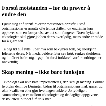
Forstå motstanden – før du prøver å
endre den
Første steg er å forstå hvorfor motstanden oppstår. I små
organisasjoner er ansatte ofte tett på driften, og endringer kan
oppleves som en forstyrrelse av det som fungerer. Noen frykter at
teknologien skal gjøre jobben deres overflødig, mens andre er redde
for å gjøre feil.
Ta deg tid til å lytte. Spør hva som bekymrer folk, og anerkjenn
følelsene deres. Når medarbeidere føler seg hørt, senkes skuldrene,
og du får et bedre utgangspunkt for å forklare hvorfor endringen er
nødvendig.
Skap mening – ikke bare funksjon
Teknologi skal ikke bare implementeres, den skal gi mening. Forklar
hvordan den nye løsningen bidrar til organisasjonens mål: sparer tid,
øker kvaliteten eller gjør hverdagen enklere. Jo tydeligere
sammenhengen er mellom teknologien og de daglige oppgavene,
desto lettere blir det å få folk med.