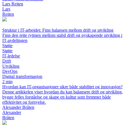
Lars Reiten
Lars
Reiten
Struktur i IT-arbeidet: Finn balansen mellom drift og utvikling
Finn den rette rytmen mellom stabil drift og nyskapende utvikling i
IT-avdelingen
Støtte
Støtte
IT-ledelse
Drift
Utvikling
DevOps
Digital transformasjon
2 min
Hvordan kan IT-organisasjoner sikre både stabilitet og innovasjon?
Denne artikkelen viser hvordan du kan balansere drift og utvikling,
bygge felles forståelse og skape en kultur som fremmer både
effektivitet og fornyelse.
Alexander Bråten
Alexander
Bråten