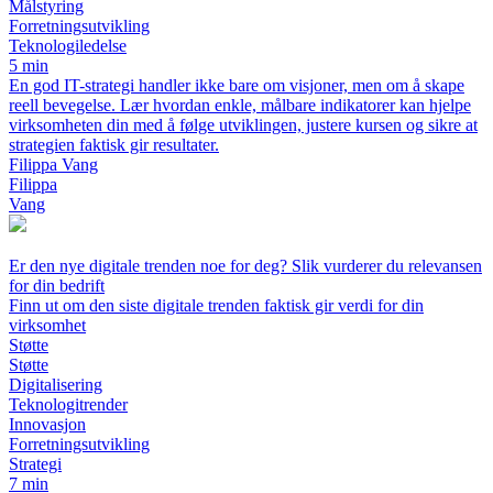
Målstyring
Forretningsutvikling
Teknologiledelse
5 min
En god IT-strategi handler ikke bare om visjoner, men om å skape
reell bevegelse. Lær hvordan enkle, målbare indikatorer kan hjelpe
virksomheten din med å følge utviklingen, justere kursen og sikre at
strategien faktisk gir resultater.
Filippa Vang
Filippa
Vang
Er den nye digitale trenden noe for deg? Slik vurderer du relevansen
for din bedrift
Finn ut om den siste digitale trenden faktisk gir verdi for din
virksomhet
Støtte
Støtte
Digitalisering
Teknologitrender
Innovasjon
Forretningsutvikling
Strategi
7 min