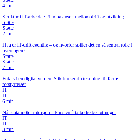
4 min
Struktur i IT-arbeidet: Finn balansen mellom drift og utvikling
Støtte
Støtte
2 min
Hva er IT-drift egentlig – og hvorfor spiller det en så sentral rolle i
hverdagen?
Støtte
Støtte
7 min
Fokus i en digital verden: Slik bruker du teknologi til færre
forstyrrelser
IT
IT
6 min
Når data møter intuisjon – kunsten å ta bedre beslutninger
IT
IT
3 min