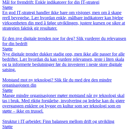
Mål for fremdrift: Enkle indikatorer for din IT-strategi
Støtte
En god IT-strategi handler ikke bare om visjoner, men om å skape
reell bevegelse. Lær hvordan enkle, målbare indikatorer kan hjelpe
virksomheten din med å følge utviklingen, justere kursen og sikre at
strategien faktisk gir resultater.
Er den nye digitale trenden noe for deg? Slik vurderer du relevansen
for din bedrift
Støtte
Nye digitale trender dukker stadig opp, men ikke alle passer for alle
bedrifter. Lær hvordan du kan vurdere relevansen, teste i liten skala
og ta informerte beslutninger før du investerer i neste store digitale
satsing.
Motstand mot ny teknologi? Slik får du med deg den mindre
organisasjonen din
Støtte
Mange mindre organisasjoner møter motstand når ny teknologi skal
tas i bruk. Med riktig forståelse, involvering og ledelse kan du gjøre
overgangen enklere og bygge en kultur som ser teknologi som en
støtte – ikke en trussel.
Struktur i IT-arbeidet: Finn balansen mellom drift og utvikling
Støtte