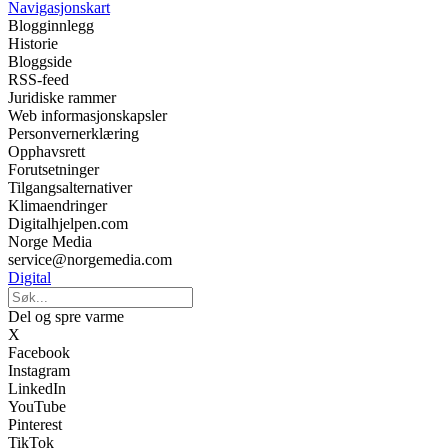
Navigasjonskart
Blogginnlegg
Historie
Bloggside
RSS-feed
Juridiske rammer
Web informasjonskapsler
Personvernerklæring
Opphavsrett
Forutsetninger
Tilgangsalternativer
Klimaendringer
Digitalhjelpen.com
Norge Media
service@norgemedia.com
Digital
Del og spre varme
X
Facebook
Instagram
LinkedIn
YouTube
Pinterest
TikTok