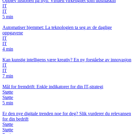
Opplev historien på nytt: Virtuell virkelighet som tidsmaskin
IT
IT
5 min
Automatiser hjemmet: La teknologien ta seg av de daglige
oppgavene
IT
IT
4 min
Kan kunstig intelligens være kreativ? En ny forståelse av innovasjon
IT
IT
7 min
Mål for fremdrift: Enkle indikatorer for din IT-strategi
Støtte
Støtte
5 min
Er den nye digitale trenden noe for deg? Slik vurderer du relevansen
for din bedrift
Støtte
Støtte