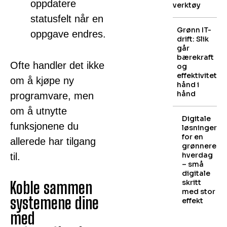
oppdatere
verktøy
statusfelt når en
Grønn IT-
oppgave endres.
drift: Slik
går
bærekraft
Ofte handler det ikke
og
effektivitet
om å kjøpe ny
hånd i
hånd
programvare, men
om å utnytte
Digitale
funksjonene du
løsninger
for en
allerede har tilgang
grønnere
hverdag
til.
– små
digitale
skritt
Koble sammen
med stor
systemene dine
effekt
med