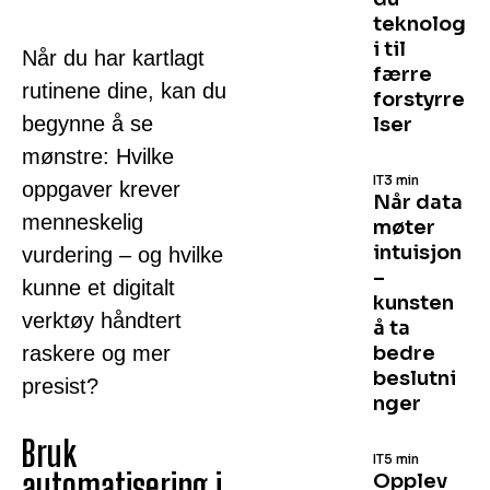
teknolog
i til
Når du har kartlagt
færre
rutinene dine, kan du
forstyrre
begynne å se
lser
mønstre: Hvilke
IT
3 min
oppgaver krever
Når data
menneskelig
møter
intuisjon
vurdering – og hvilke
–
kunne et digitalt
kunsten
verktøy håndtert
å ta
raskere og mer
bedre
beslutni
presist?
nger
Bruk
IT
5 min
automatisering i
Opplev