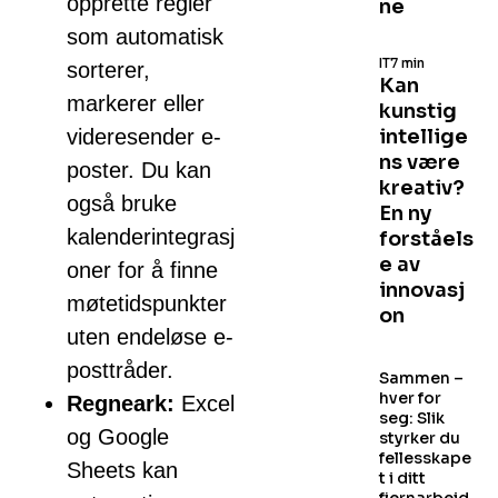
opprette regler
ne
som automatisk
IT
7 min
sorterer,
Kan
markerer eller
kunstig
videresender e-
intellige
ns være
poster. Du kan
kreativ?
også bruke
En ny
kalenderintegrasj
forståels
e av
oner for å finne
innovasj
møtetidspunkter
on
uten endeløse e-
posttråder.
Sammen –
hver for
Regneark:
Excel
seg: Slik
og Google
styrker du
fellesskape
Sheets kan
t i ditt