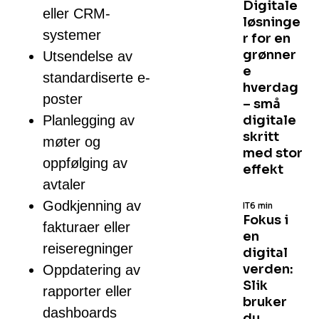
Digitale
eller CRM-
løsninge
systemer
r for en
grønner
Utsendelse av
e
standardiserte e-
hverdag
poster
– små
Planlegging av
digitale
skritt
møter og
med stor
oppfølging av
effekt
avtaler
Godkjenning av
IT
6 min
Fokus i
fakturaer eller
en
reiseregninger
digital
verden:
Oppdatering av
Slik
rapporter eller
bruker
dashboards
du