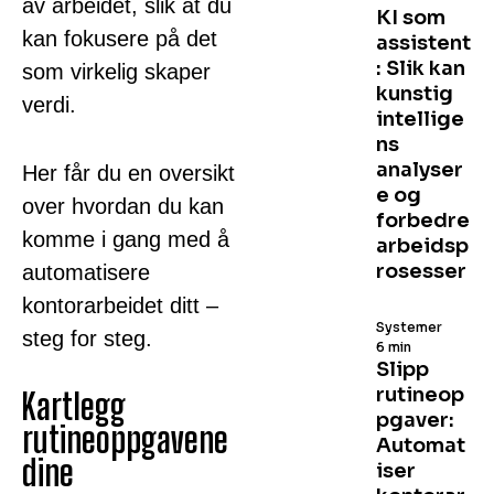
av arbeidet, slik at du
KI som
kan fokusere på det
assistent
: Slik kan
som virkelig skaper
kunstig
verdi.
intellige
ns
analyser
Her får du en oversikt
e og
over hvordan du kan
forbedre
komme i gang med å
arbeidsp
rosesser
automatisere
kontorarbeidet ditt –
Systemer
steg for steg.
6 min
Slipp
rutineop
Kartlegg
pgaver:
rutineoppgavene
Automat
dine
iser