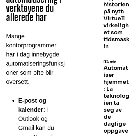
historien
verktøyene du
på nytt:
allerede har
Virtuell
virkeligh
et som
Mange
tidsmask
kontorprogrammer
in
har i dag innebygde
IT
4 min
automatiseringsfunksj
Automat
oner som ofte blir
iser
oversett.
hjemmet
: La
teknolog
E-post og
ien ta
kalender:
I
seg av
de
Outlook og
daglige
Gmail kan du
oppgave