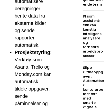
fjernarbeid
automatisere
ende team
beregninger,
hente data fra
KI som
assistent:
eksterne kilder
Slik kan
kunstig
og sende
intelligens
rapporter
analysere
og
automatisk.
forbedre
arbeidspro
Prosjektstyring:
sesser
Verktøy som
Asana, Trello og
Slipp
rutineoppg
Monday.com kan
aver:
Automatise
automatisk
r
tildele oppgaver,
kontorarbe
idet ditt
sende
med
smarte
påminnelser og
digitale