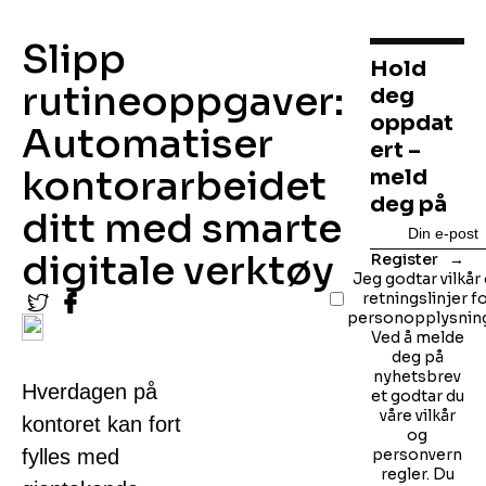
Slipp
Hold
rutineoppgaver:
deg
oppdat
Automatiser
ert –
kontorarbeidet
meld
deg på
ditt med smarte
digitale verktøy
Register
Jeg godtar vilkår
retningslinjer f
personopplysning
Ved å melde
deg på
nyhetsbrev
Hverdagen på
et godtar du
våre vilkår
kontoret kan fort
og
fylles med
personvern
regler. Du