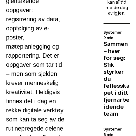
gjentakende
kan alltid
melde deg
oppgaver:
av igjen.
registrering av data,
oppfølging av e-
Systemer
poster,
2 min
Sammen
møteplanlegging og
– hver
rapportering. Det er
for seg:
oppgaver som tar tid
Slik
styrker
– men som sjelden
du
krever menneskelig
fellesska
kreativitet. Heldigvis
pet i ditt
fjernarbe
finnes det i dag en
idende
rekke digitale verktøy
team
som kan ta seg av de
rutinepregede delene
Systemer
5 min